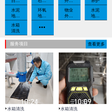
日常
石翻
外墙
养护
养护
新
清洗
水泥
环氧
物业
水泥
地坪
地坪
外包
地坪
固化
漆
保洁
打磨
...
水箱
清洗
服务项目
查看更多
水箱清洗
水箱清洗