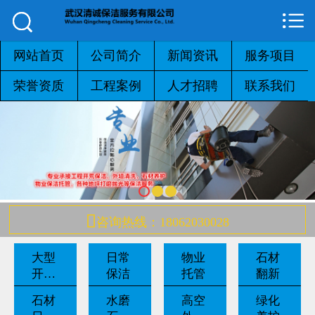



网站首页

公司简介
网站首页
公司简介
新闻资讯
服务项目
荣誉资质
工程案例
人才招聘
联系我们
新闻资讯
服务项目
荣誉资质
工程案例

咨询热线：18062030028
人才招聘
大型
日常
物业
石材
联系我们
开荒
保洁
托管
翻新
保洁
石材
水磨
高空
绿化