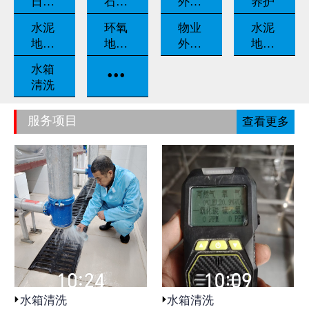
日常
石翻
外墙
养护
养护
新
清洗
水泥
环氧
物业
水泥
地坪
地坪
外包
地坪
固化
漆
保洁
打磨
...
水箱
清洗
服务项目
查看更多
水箱清洗
水箱清洗