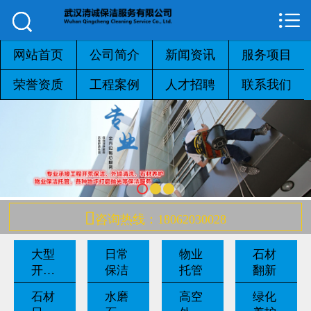



网站首页

公司简介
网站首页
公司简介
新闻资讯
服务项目
荣誉资质
工程案例
人才招聘
联系我们
新闻资讯
服务项目
荣誉资质
工程案例

咨询热线：18062030028
人才招聘
大型
日常
物业
石材
联系我们
开荒
保洁
托管
翻新
保洁
石材
水磨
高空
绿化