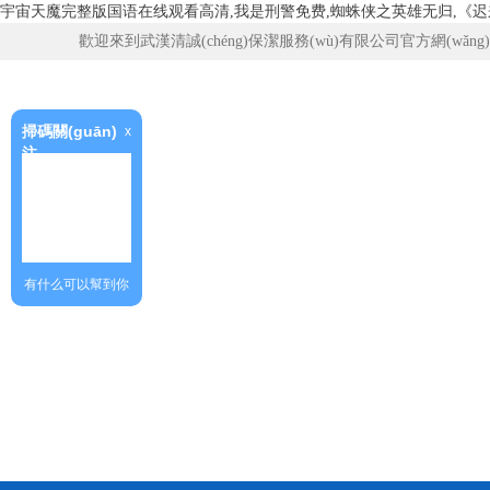
宇宙天魔完整版国语在线观看高清,我是刑警免费,蜘蛛侠之英雄无归,《迟
歡迎來到武漢清誠(chéng)保潔服務(wù)有限公司官方網(wǎng)
掃碼關(guān)
x
注
有什么可以幫到你