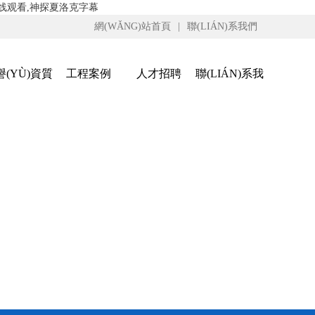
线观看,神探夏洛克字幕
網(WǍNG)站首頁
|
聯(LIÁN)系我們
譽(YÙ)資質
工程案例
人才招聘
聯(LIÁN)系我
(ZHÌ)
們