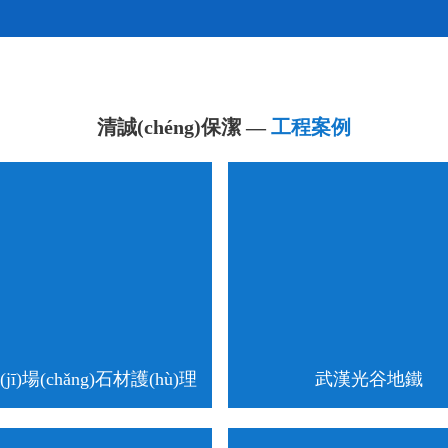
清誠(chéng)保潔 —
工程案例
jī)場(chǎng)石材護(hù)理
武漢光谷地鐵