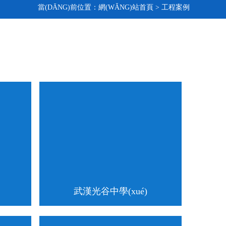
當(DĀNG)前位置：
網(WǍNG)站首頁
>
工程案例
武漢光谷中學(xué)