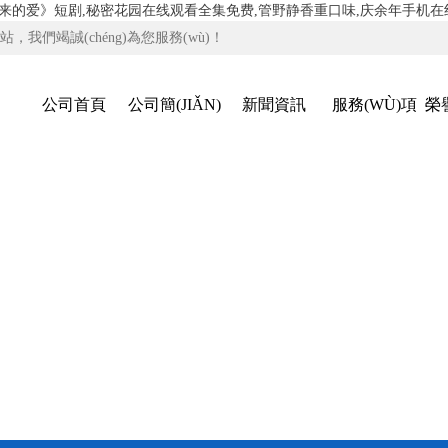
来的爱》短剧,秘密花园在线观看全集免费,管野静香重口味,庆余年手机在
站，我們竭誠(chéng)為您服務(wù)！
公司首頁
公司簡(JIǍN)
新聞資訊
服務(WÙ)項
榮
介
(XIÀNG)目